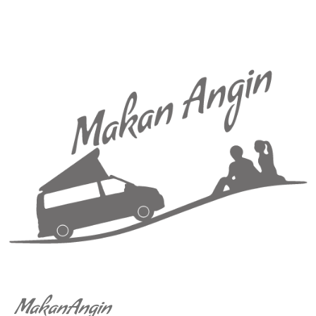
MakanAngin