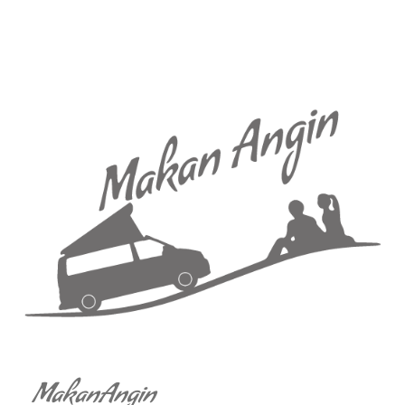
MakanAngin