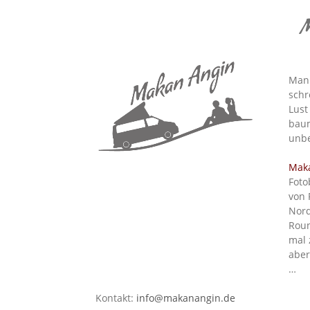
M
Man 
schr
Lust
baum
unbe
Mak
Foto
von 
Nord
Roun
mal 
aber
…
Kontakt:
info@makanangin.de