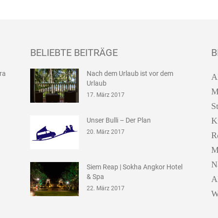
BELIEBTE BEITRÄGE
B
ira
Nach dem Urlaub ist vor dem
A
Urlaub
M
17. März 2017
S
K
Unser Bulli – Der Plan
20. März 2017
R
M
N
Siem Reap | Sokha Angkor Hotel
& Spa
A
22. März 2017
W