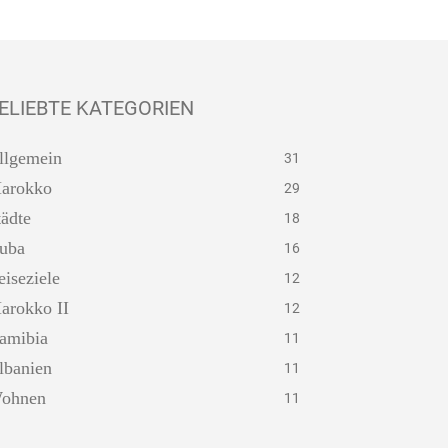
ELIEBTE KATEGORIEN
llgemein
31
arokko
29
tädte
18
uba
16
eiseziele
12
arokko II
12
amibia
11
lbanien
11
ohnen
11