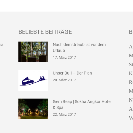
BELIEBTE BEITRÄGE
B
ira
Nach dem Urlaub ist vor dem
A
Urlaub
M
17. März 2017
S
K
Unser Bulli – Der Plan
20. März 2017
R
M
N
Siem Reap | Sokha Angkor Hotel
& Spa
A
22. März 2017
W