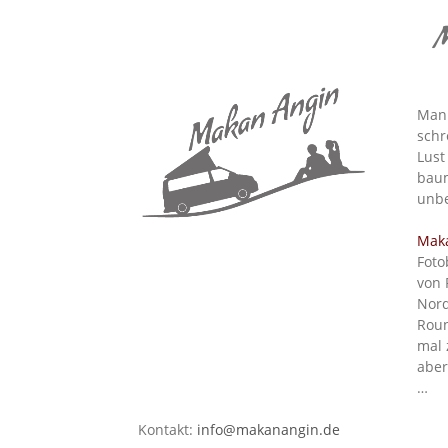
M
Man 
schr
Lust
baum
unbe
Mak
Foto
von 
Nord
Roun
mal 
aber
…
Kontakt:
info@makanangin.de