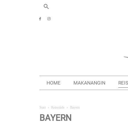
HOME
MAKANANGIN
REI
Start
Reiseziele
Bayern
BAYERN