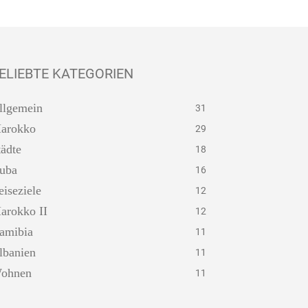
ELIEBTE KATEGORIEN
llgemein
31
arokko
29
tädte
18
uba
16
eiseziele
12
arokko II
12
amibia
11
lbanien
11
ohnen
11