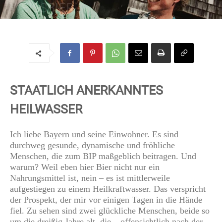
WEISSBIER
Von
Regine
-
5. April 2017
STAATLICH ANERKANNTES
HEILWASSER
Ich liebe Bayern und seine Einwohner. Es sind
durchweg gesunde, dynamische und fröhliche
Menschen, die zum BIP maßgeblich beitragen. Und
warum? Weil eben hier Bier nicht nur ein
Nahrungsmittel ist, nein – es ist mittlerweile
aufgestiegen zu einem Heilkraftwasser. Das verspricht
der Prospekt, der mir vor einigen Tagen in die Hände
fiel. Zu sehen sind zwei glückliche Menschen, beide so
um die dreißig Jahre alt, die – offensichtlich nach der