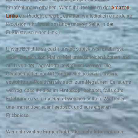
Empfehlungen erhalten. Wenn ihr über einen der
Amazon-
Links
ein Produkt erwerbt, erhalten wir lediglich eine kleine
Provision. (Ihr findet am Ende unserer Seite, in der
Fußleiste, so einen Link.)
Unsere Berichte spiegeln unsere subjektiven Erlebnisse
wider, die sich von Mal zu Mal unterscheiden können und
auch von der Tagesform beeinflusst werden. Die
Gegebenheiten vor Ort können sich jederzeit ändern,
sowohl zum Positiven als auch zum Negativen. Es ist uns
wichtig, dass ihr dies im Hinterkopf behaltet, falls eure
Erfahrungen von unseren abweichen sollten. Wir freuen
uns immer über euer Feedback und eure eigenen
Erlebnisse!
Wenn ihr weitere Fragen habt oder mehr Informationen