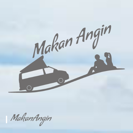
MakanAngin