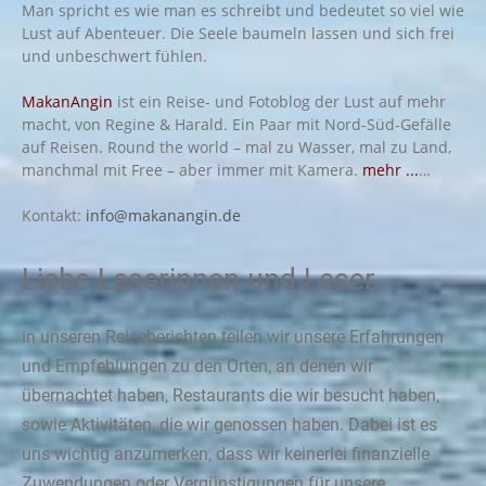
Man spricht es wie man es schreibt und bedeutet so viel wie
Lust auf Abenteuer. Die Seele baumeln lassen und sich frei
und unbeschwert fühlen.
MakanAngin
ist ein Reise- und Fotoblog der Lust auf mehr
macht, von Regine & Harald. Ein Paar mit Nord-Süd-Gefälle
auf Reisen. Round the world – mal zu Wasser, mal zu Land,
manchmal mit Free – aber immer mit Kamera.
mehr ...
…
Kontakt:
info@makanangin.de
Liebe Leserinnen und Leser,
in unseren Reiseberichten teilen wir unsere Erfahrungen
und Empfehlungen zu den Orten, an denen wir
übernachtet haben, Restaurants die wir besucht haben,
sowie Aktivitäten, die wir genossen haben. Dabei ist es
uns wichtig anzumerken, dass wir keinerlei finanzielle
Zuwendungen oder Vergünstigungen für unsere