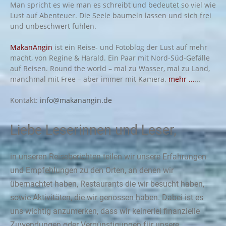
Man spricht es wie man es schreibt und bedeutet so viel wie
Lust auf Abenteuer. Die Seele baumeln lassen und sich frei
und unbeschwert fühlen.
MakanAngin
ist ein Reise- und Fotoblog der Lust auf mehr
macht, von Regine & Harald. Ein Paar mit Nord-Süd-Gefälle
auf Reisen. Round the world – mal zu Wasser, mal zu Land,
manchmal mit Free – aber immer mit Kamera.
mehr ...
…
Kontakt:
info@makanangin.de
Liebe Leserinnen und Leser,
in unseren Reiseberichten teilen wir unsere Erfahrungen
und Empfehlungen zu den Orten, an denen wir
übernachtet haben, Restaurants die wir besucht haben,
sowie Aktivitäten, die wir genossen haben. Dabei ist es
uns wichtig anzumerken, dass wir keinerlei finanzielle
Zuwendungen oder Vergünstigungen für unsere