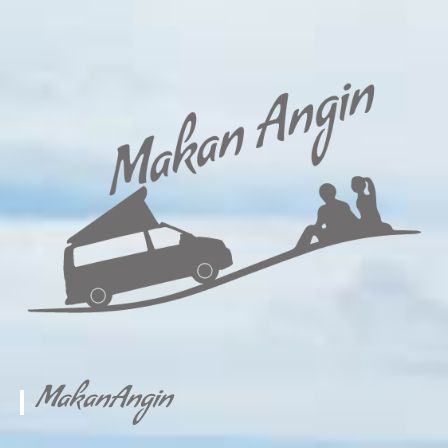
MakanAngin