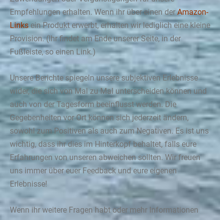
Empfehlungen erhalten. Wenn ihr über einen der
Amazon-
Links
ein Produkt erwerbt, erhalten wir lediglich eine kleine
Provision. (Ihr findet am Ende unserer Seite, in der
Fußleiste, so einen Link.)
Unsere Berichte spiegeln unsere subjektiven Erlebnisse
wider, die sich von Mal zu Mal unterscheiden können und
auch von der Tagesform beeinflusst werden. Die
Gegebenheiten vor Ort können sich jederzeit ändern,
sowohl zum Positiven als auch zum Negativen. Es ist uns
wichtig, dass ihr dies im Hinterkopf behaltet, falls eure
Erfahrungen von unseren abweichen sollten. Wir freuen
uns immer über euer Feedback und eure eigenen
Erlebnisse!
Wenn ihr weitere Fragen habt oder mehr Informationen