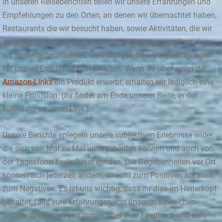
in unseren Reiseberichten teilen wir unsere Erfahrungen und
Empfehlungen zu den Orten, an denen wir übernachtet haben,
Restaurants die wir besucht haben, sowie Aktivitäten, die wir
genossen haben. Dabei ist es uns wichtig anzumerken, dass
wir keinerlei finanzielle Zuwendungen oder Vergünstigungen
für unsere Empfehlungen erhalten. Wenn ihr über einen der
Amazon-Links
ein Produkt erwerbt, erhalten wir lediglich eine
kleine Provision. (Ihr findet am Ende unserer Seite, in der
Fußleiste, so einen Link.)
Unsere Berichte spiegeln unsere subjektiven Erlebnisse wider,
die sich von Mal zu Mal unterscheiden können und auch von
der Tagesform beeinflusst werden. Die Gegebenheiten vor Ort
können sich jederzeit ändern, sowohl zum Positiven als auch
zum Negativen. Es ist uns wichtig, dass ihr dies im Hinterkopf
behaltet, falls eure Erfahrungen von unseren abweichen
sollten. Wir freuen uns immer über euer Feedback und eure