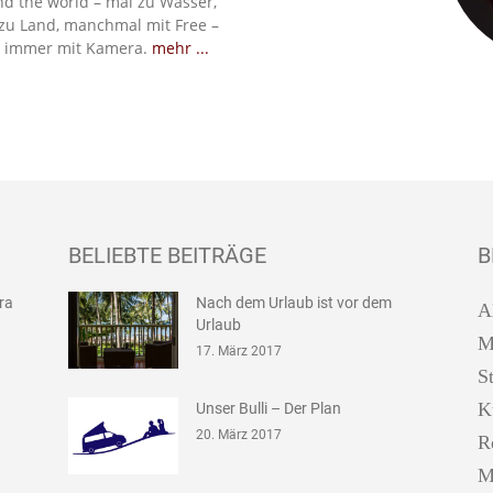
d the world – mal zu Wasser,
zu Land, manchmal mit Free –
 immer mit Kamera.
mehr ...
BELIEBTE BEITRÄGE
B
ira
Nach dem Urlaub ist vor dem
A
Urlaub
M
17. März 2017
S
K
Unser Bulli – Der Plan
20. März 2017
R
M