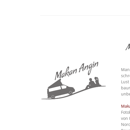
M
Man 
schr
Lust
baum
unbe
Mak
Foto
von 
Nord