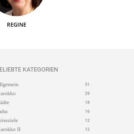
REGINE
ELIEBTE KATEGORIEN
llgemein
31
arokko
29
tädte
18
uba
16
eiseziele
12
arokko II
12