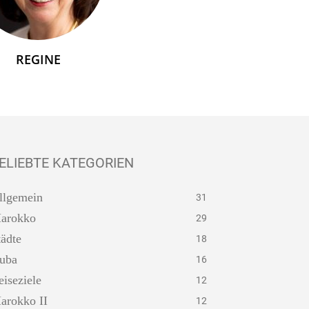
REGINE
ELIEBTE KATEGORIEN
llgemein
31
arokko
29
tädte
18
uba
16
eiseziele
12
arokko II
12