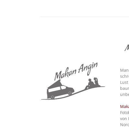
M
Man 
schr
Lust
baum
unbe
Mak
Foto
von 
Nord