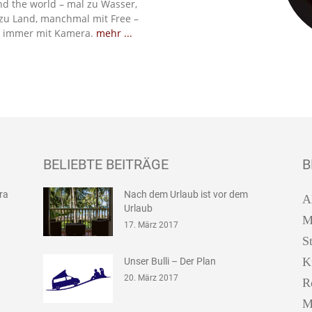
d the world – mal zu Wasser,
zu Land, manchmal mit Free –
 immer mit Kamera.
mehr ...
BELIEBTE BEITRÄGE
B
ira
Nach dem Urlaub ist vor dem
A
Urlaub
M
17. März 2017
S
K
Unser Bulli – Der Plan
20. März 2017
R
M