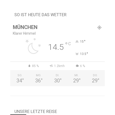
SO IST HEUTE DAS WETTER
MÜNCHEN
Klarer Himmel
°
15
°
C
14.5
°
13.5
85 %
1.2kmh
6 %
SO.
MO.
DI.
MI.
DO.
34
°
36
°
30
°
29
°
29
°
UNSERE LETZTE REISE