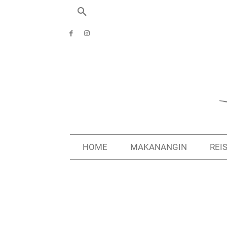
HOME
MAKANANGIN
REI
Start
Reiseziele
Ostsee
Rügen