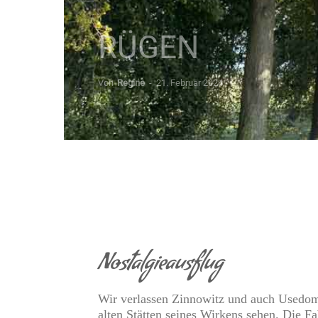
RÜGEN
Von
Regine
-
21. Februar 2024
Nostalgieausflug
Wir verlassen Zinnowitz und auch Usedom u
alten Stätten seines Wirkens sehen. Die Fab