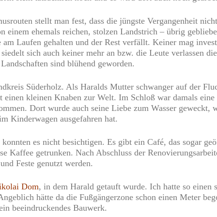
usrouten stellt man fest, dass die jüngste Vergangenheit nich
on einem ehemals reichen, stolzen Landstrich – übrig geblieb
 am Laufen gehalten und der Rest verfällt. Keiner mag invest
, siedelt sich auch keiner mehr an bzw. die Leute verlassen di
e Landschaften sind blühend geworden.
ndkreis Süderholz. Als Haralds Mutter schwanger auf der Fl
rt einen kleinen Knaben zur Welt. Im Schloß war damals eine
kommen. Dort wurde auch seine Liebe zum Wasser geweckt, we
im Kinderwagen ausgefahren hat.
 konnten es nicht besichtigen. Es gibt ein Café, das sogar ge
se Kaffee getrunken. Nach Abschluss der Renovierungsarbeite
 und Feste genutzt werden.
ikolai Dom
, in dem Harald getauft wurde. Ich hatte so einen 
 Angeblich hätte da die Fußgängerzone schon einen Meter beg
 ein beeindruckendes Bauwerk.