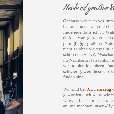
Heute ist großer 
Genauso wie auch wir imme
hat auch unser »Hymerchen
finde jedenfalls ich … Wäh
einfach war, gestaltet sic
geringfügig, größeren Aut
nicht so ohne weiteres in 
schon eine »LKW Waschanla
im Nachbarort tatsächlich e
wir problemlos fahren kön
schwierig, weil diese Groß
finden sind.
Wir sind bei
XL Fahrzeugw
geworden auch wenn wir we
Umweg fahren mussten. Die
an und machten unser »Hym