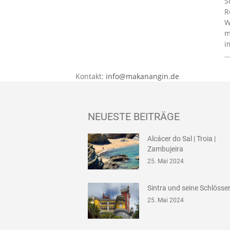
S
R
W
m
i
…
Kontakt:
info@makanangin.de
NEUESTE BEITRÄGE
Alcácer do Sal | Troia |
Zambujeira
25. Mai 2024
Sintra und seine Schlösse
25. Mai 2024