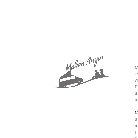
M
s
v
D
u
u
M
u
m
H