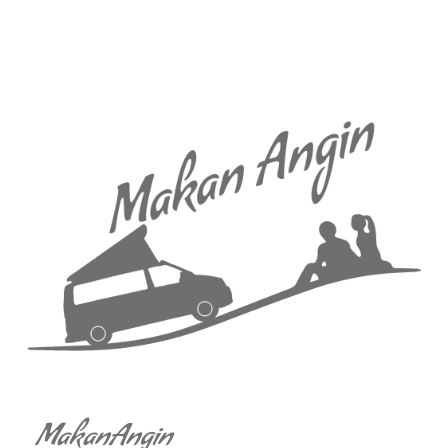
MakanAngin