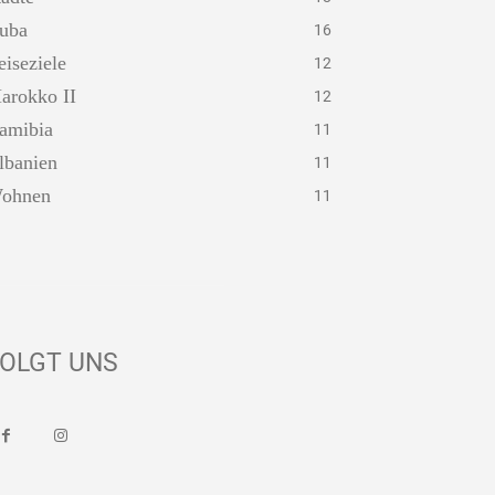
uba
16
eiseziele
12
arokko II
12
amibia
11
lbanien
11
ohnen
11
OLGT UNS