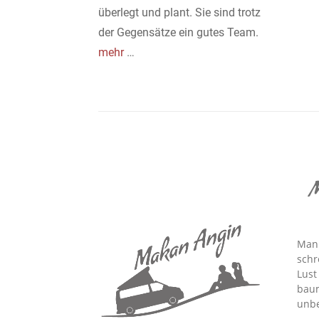
überlegt und plant. Sie sind trotz
der Gegensätze ein gutes Team.
mehr
…
M
Man 
schr
Lust
baum
unbe