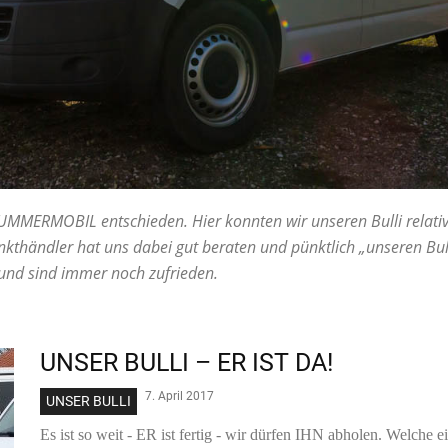
UMMERMOBIL
entschieden. Hier konnten wir unseren Bulli relativ
unkthändler
hat uns dabei gut beraten und pünktlich „unseren Bulli
und sind immer noch zufrieden.
UNSER BULLI – ER IST DA!
7. April 2017
UNSER BULLI
Es ist so weit - ER ist fertig - wir dürfen IHN abholen. Welche ei