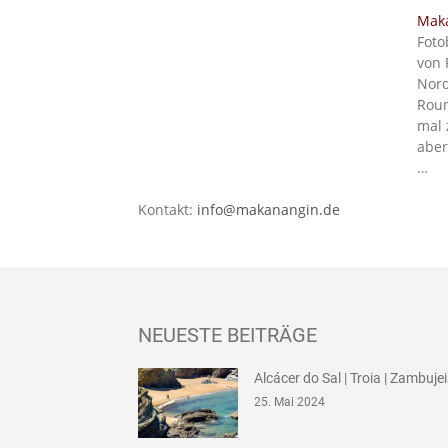
Mak
Foto
von 
Nord
Roun
mal 
aber
…
Kontakt:
info@makanangin.de
NEUESTE BEITRÄGE
Alcácer do Sal | Troia | Zambuje
25. Mai 2024