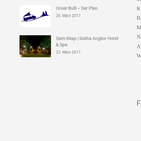
K
Unser Bulli – Der Plan
20. März 2017
R
M
N
Siem Reap | Sokha Angkor Hotel
& Spa
A
22. März 2017
W
F