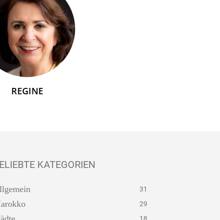
REGINE
ELIEBTE KATEGORIEN
llgemein
31
arokko
29
tädte
18