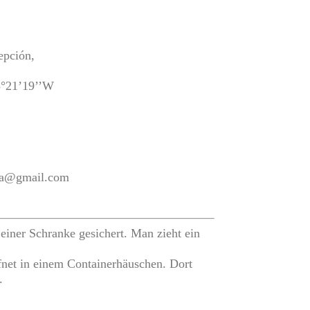
epción,
5°21’19’’W
ala@gmail.com
 einer Schranke gesichert. Man zieht ein
ffnet in einem Containerhäuschen. Dort
.