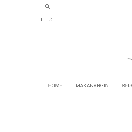
HOME
MAKANANGIN
REI
Start
Wohnen
Übernachtungsplätze
La Linea de la Conc