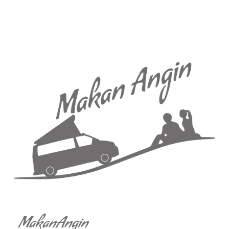
MakanAngin