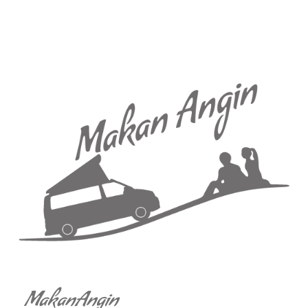
MakanAngin