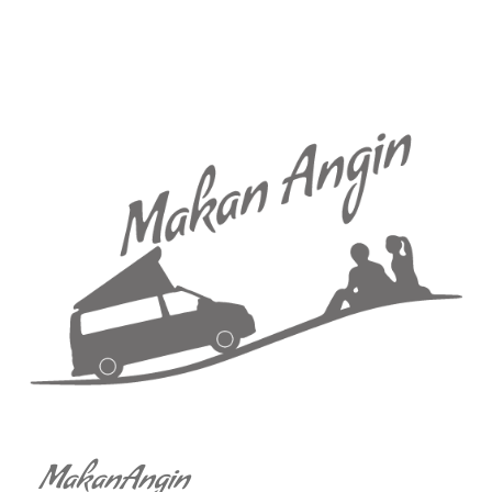
MakanAngin