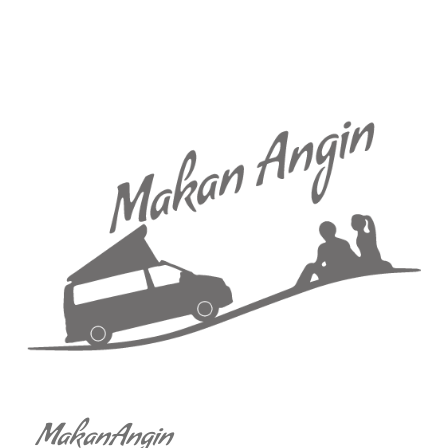
MakanAngin