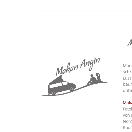
M
Man 
schr
Lust
baum
unbe
Mak
Foto
von 
Nord
Roun