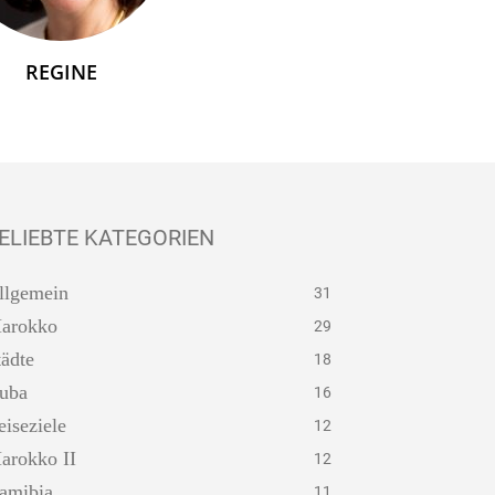
REGINE
ELIEBTE KATEGORIEN
llgemein
31
arokko
29
tädte
18
uba
16
eiseziele
12
arokko II
12
amibia
11