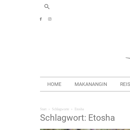
HOME
MAKANANGIN
REI
Start
Schlagworte
Etosha
Schlagwort: Etosha