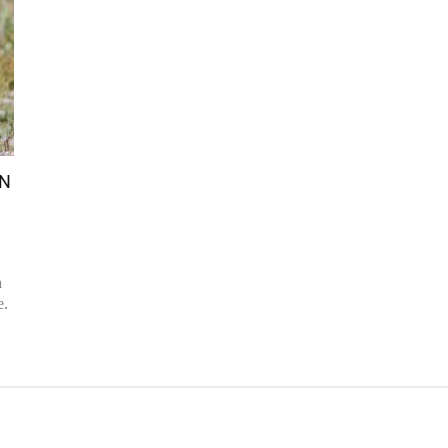
ON
n
e.