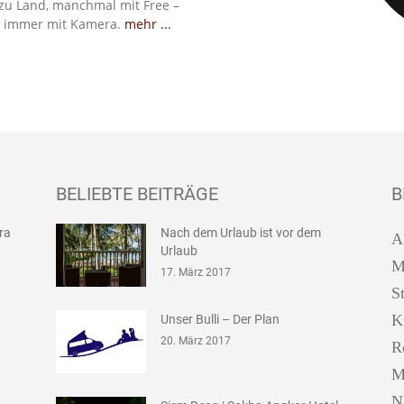
zu Land, manchmal mit Free –
 immer mit Kamera.
mehr ...
BELIEBTE BEITRÄGE
B
ira
Nach dem Urlaub ist vor dem
A
Urlaub
M
17. März 2017
S
K
Unser Bulli – Der Plan
20. März 2017
R
M
N