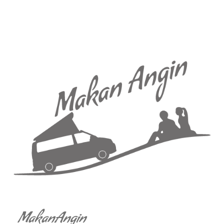
MakanAngin