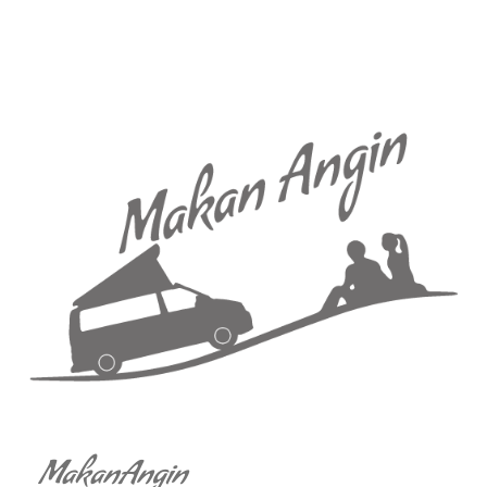
MakanAngin