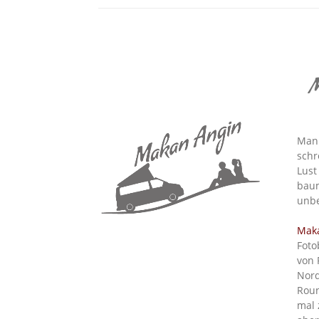
M
Man 
schr
Lust
baum
unbe
Mak
Foto
von 
Nord
Roun
mal 