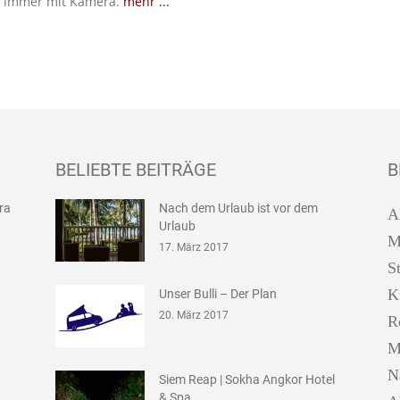
 immer mit Kamera.
mehr ...
BELIEBTE BEITRÄGE
B
ira
Nach dem Urlaub ist vor dem
A
Urlaub
M
17. März 2017
S
K
Unser Bulli – Der Plan
20. März 2017
R
M
N
Siem Reap | Sokha Angkor Hotel
& Spa