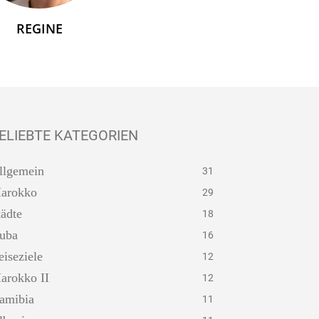
REGINE
ELIEBTE KATEGORIEN
llgemein
31
arokko
29
tädte
18
uba
16
eiseziele
12
arokko II
12
amibia
11