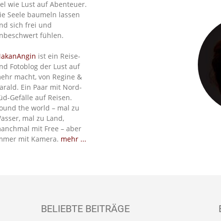
iel wie Lust auf Abenteuer.
ie Seele baumeln lassen
nd sich frei und
nbeschwert fühlen.
akanAngin
ist ein Reise-
nd Fotoblog der Lust auf
ehr macht, von Regine &
arald. Ein Paar mit Nord-
üd-Gefälle auf Reisen.
ound the world – mal zu
asser, mal zu Land,
anchmal mit Free – aber
mmer mit Kamera.
mehr ...
BELIEBTE BEITRÄGE