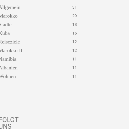
Allgemein
31
Marokko
29
Städte
18
Kuba
16
Reiseziele
12
Marokko II
12
Namibia
11
Albanien
11
Wohnen
11
FOLGT
UNS