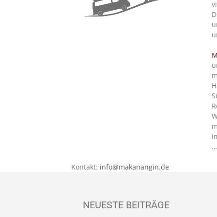
v
D
u
u
M
u
m
H
S
R
W
m
i
…
Kontakt:
info@makanangin.de
NEUESTE BEITRÄGE