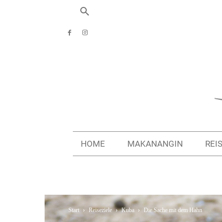
HOME
MAKANANGIN
REI
Start
Reiseziele
Kuba
Die Sache mit dem Hahn