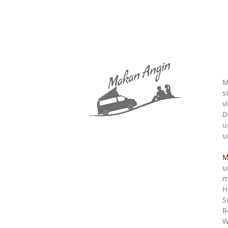
M
s
v
D
u
u
M
u
m
H
S
R
W