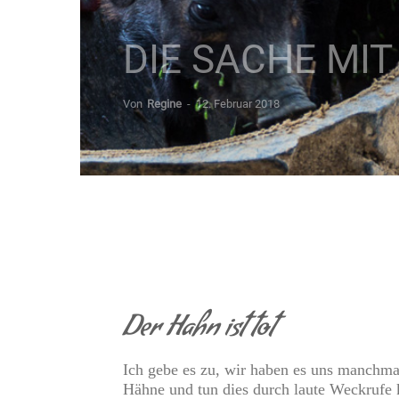
DIE SACHE MI
Von
Regine
-
12. Februar 2018
Der Hahn ist tot
Ich gebe es zu, wir haben es uns manchm
Hähne und tun dies durch laute Weckrufe 