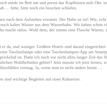
ich müde im Bett um und presst das Kopfkissen aufs Ohr, u
b … bitte, bitte noch ein bisschen schlafen.
nen nach dem Aufstehen erwartet. Der Hahn ist tot! Wie, echt 
noch kaltes Wasser aus dem Wasserhahn. Wir haben schon vie
ahn macht ratlos. Wohl dem, der immer eine Flasche Wasser, 
t er da, mal weniger. Größere Hotels sind darauf eingerichtet
ist eine Taschenlampe oder eine Taschenlampen-App am Smar
prickelnd ist. Hatte ich noch vor nicht allzu langer Zeit das 
chen Wohlbefinden gehört? Jetzt musste ich jetzt lernen, wi
lzufühlen vermag. Ja, wenn man es nicht anders kennt …
e sind wichtige Begleiter auf einer Kubareise.