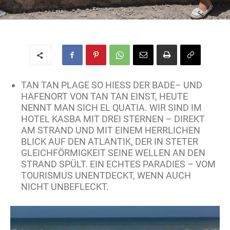
TAMTAM
Von
Regine
-
29. April 2017
TAN TAN PLAGE SO HIESS DER BADE– UND H
AFENORT VON TAN TAN EINST, HEUTE N
ENNT MAN SICH EL QUATIA. WIR SIND IM H
OTEL KASBA MIT DREI STERNEN – DIREKT A
M STRAND UND MIT EINEM HERRLICHEN B
LICK AUF DEN ATLANTIK, DER IN STETER G
LEICHFÖRMIGKEIT SEINE WELLEN AN DEN S
TRAND SPÜLT. EIN ECHTES PARADIES – VOM T
OURISMUS UNENTDECKT, WENN AUCH N
ICHT UNBEFLECKT.