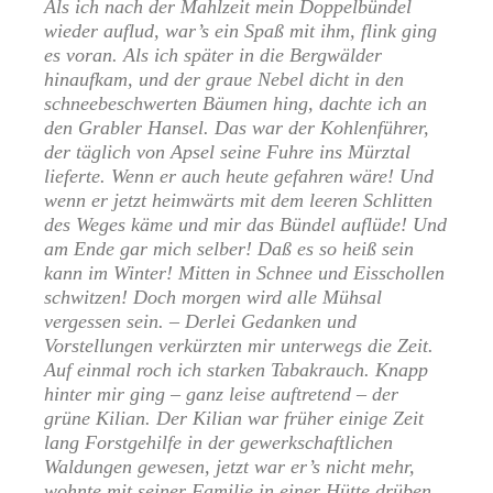
Als ich nach der Mahlzeit mein Doppelbündel
wieder auflud, war’s ein Spaß mit ihm, flink ging
es voran. Als ich später in die Bergwälder
hinaufkam, und der graue Nebel dicht in den
schneebeschwerten Bäumen hing, dachte ich an
den Grabler Hansel. Das war der Kohlenführer,
der täglich von Apsel seine Fuhre ins Mürztal
lieferte. Wenn er auch heute gefahren wäre! Und
wenn er jetzt heimwärts mit dem leeren Schlitten
des Weges käme und mir das Bündel auflüde! Und
am Ende gar mich selber! Daß es so heiß sein
kann im Winter! Mitten in Schnee und Eisschollen
schwitzen! Doch morgen wird alle Mühsal
vergessen sein. – Derlei Gedanken und
Vorstellungen verkürzten mir unterwegs die Zeit.
Auf einmal roch ich starken Tabakrauch. Knapp
hinter mir ging – ganz leise auftretend – der
grüne Kilian. Der Kilian war früher einige Zeit
lang Forstgehilfe in der gewerkschaftlichen
Waldungen gewesen, jetzt war er’s nicht mehr,
wohnte mit seiner Familie in einer Hütte drüben