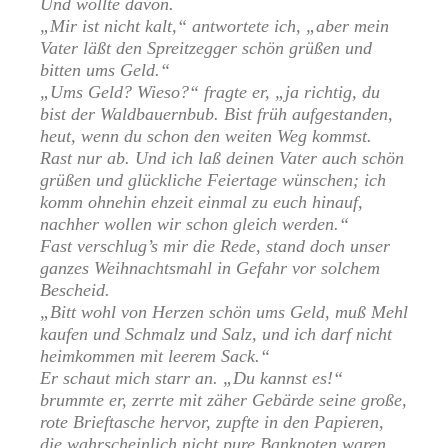
Und wollte davon.
„Mir ist nicht kalt,“ antwortete ich, „aber mein
Vater läßt den Spreitzegger schön grüßen und
bitten ums Geld.“
„Ums Geld? Wieso?“ fragte er, „ja richtig, du
bist der Waldbauernbub. Bist früh aufgestanden,
heut, wenn du schon den weiten Weg kommst.
Rast nur ab. Und ich laß deinen Vater auch schön
grüßen und glückliche Feiertage wünschen; ich
komm ohnehin ehzeit einmal zu euch hinauf,
nachher wollen wir schon gleich werden.“
Fast verschlug’s mir die Rede, stand doch unser
ganzes Weihnachtsmahl in Gefahr vor solchem
Bescheid.
„Bitt wohl von Herzen schön ums Geld, muß Mehl
kaufen und Schmalz und Salz, und ich darf nicht
heimkommen mit leerem Sack.“
Er schaut mich starr an. „Du kannst es!“
brummte er, zerrte mit zäher Gebärde seine große,
rote Brieftasche hervor, zupfte in den Papieren,
die wahrscheinlich nicht pure Banknoten waren,