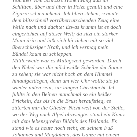
Wachtler vom Schlosse Hohenwang daß im
Schlitten, über und über in Pelze gehüllt und eine
Zigarre schmauchend. Ich blieb stehen, schaute
dem blitzschnell vorrüberrutschenden Zeug eine
Weile nach und dachte: Etwas krumm ist es doch
eingerichtet auf dieser Welt; da sitzt ein starker
Mann drin und läßt sich hinziehen mit so viel
überschüssiger Kraft, und ich vermag mein
Bündel kaum zu schleppen.
Mittlerweile war es Mittagszeit geworden. Durch
den Nebel war die milchweiße Scheibe der Sonne
zu sehen; sie war nicht hoch an dem Himmel
hinaufgestiegen, denn um vier Uhr wollte sie ja
wieder unten sein, zur langen Christnacht. Ich
fühlte in den Beinen manchmal so ein heißes
Prickeln, das bis in die Brust heraufstieg, es
zitterten mir die Glieder. Nicht weit von der Stelle,
wo der Weg nach Alpel abzweigte, stand ein Kreuz
mit dem lebensgroßen Bildnis des Heilands. Es
stand wie es heute noch steht, an seinem Fuß
Johannes und Magdalena, das Ganze mit einem