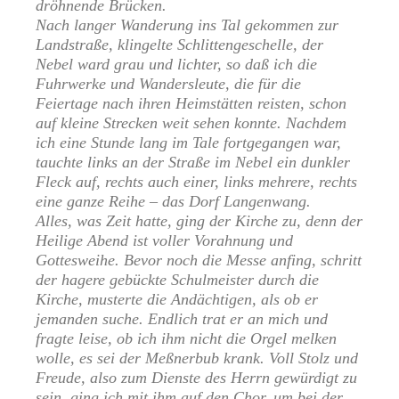
dröhnende Brücken.
Nach langer Wanderung ins Tal gekommen zur
Landstraße, klingelte Schlittengeschelle, der
Nebel ward grau und lichter, so daß ich die
Fuhrwerke und Wandersleute, die für die
Feiertage nach ihren Heimstätten reisten, schon
auf kleine Strecken weit sehen konnte. Nachdem
ich eine Stunde lang im Tale fortgegangen war,
tauchte links an der Straße im Nebel ein dunkler
Fleck auf, rechts auch einer, links mehrere, rechts
eine ganze Reihe – das Dorf Langenwang.
Alles, was Zeit hatte, ging der Kirche zu, denn der
Heilige Abend ist voller Vorahnung und
Gottesweihe. Bevor noch die Messe anfing, schritt
der hagere gebückte Schulmeister durch die
Kirche, musterte die Andächtigen, als ob er
jemanden suche. Endlich trat er an mich und
fragte leise, ob ich ihm nicht die Orgel melken
wolle, es sei der Meßnerbub krank. Voll Stolz und
Freude, also zum Dienste des Herrn gewürdigt zu
sein, ging ich mit ihm auf den Chor, um bei der