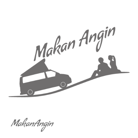
MakanAngin