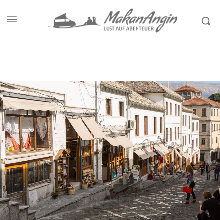
Start
Reiseziele
Albanien
GJIROKASTER | AUF DEM WEG
DURCH DAS LAND