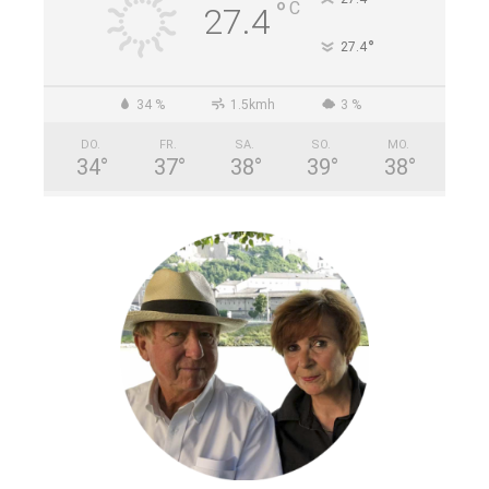
°
C
27.4
°
27.4
34 %
1.5kmh
3 %
DO.
FR.
SA.
SO.
MO.
34
°
37
°
38
°
39
°
38
°