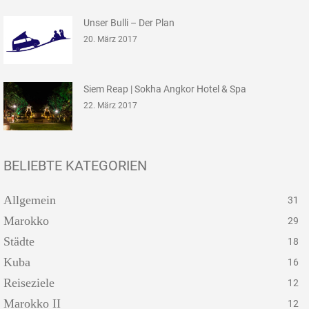
Unser Bulli – Der Plan
20. März 2017
Siem Reap | Sokha Angkor Hotel & Spa
22. März 2017
BELIEBTE KATEGORIEN
Allgemein
31
Marokko
29
Städte
18
Kuba
16
Reiseziele
12
Marokko II
12