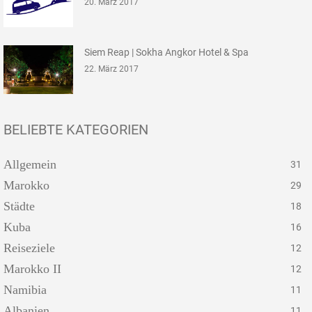
20. März 2017
Siem Reap | Sokha Angkor Hotel & Spa
22. März 2017
BELIEBTE KATEGORIEN
Allgemein
31
Marokko
29
Städte
18
Kuba
16
Reiseziele
12
Marokko II
12
Namibia
11
Albanien
11