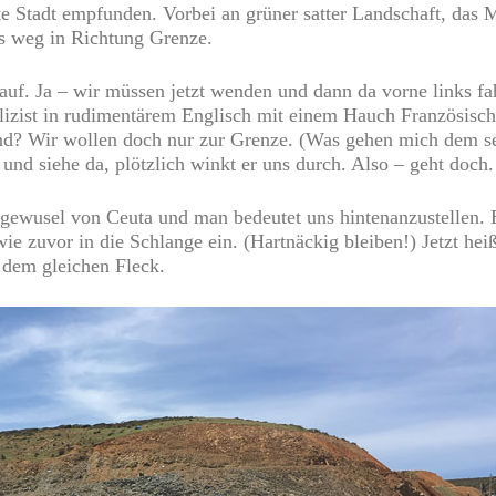
e Stadt empfunden. Vorbei an grüner satter Landschaft, das 
s weg in Richtung Grenze.
s auf. Ja – wir müssen jetzt wenden und dann da vorne links f
Polizist in rudimentärem Englisch mit einem Hauch Französis
nd? Wir wollen doch nur zur Grenze. (Was gehen mich dem sei
nd siehe da, plötzlich winkt er uns durch. Also – geht doch.
gewusel von Ceuta und man bedeutet uns hintenanzustellen. 
e zuvor in die Schlange ein. (Hartnäckig bleiben!) Jetzt hei
 dem gleichen Fleck.