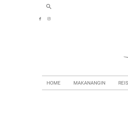
HOME
MAKANANGIN
REI
Start
Allgemein
Ceuta | Grenze mit langen Wartezeiten