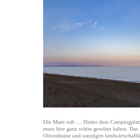
Die Mani ruft … Hinter dem Campingplatz
muss hier ganz schön gewütet haben. Das i
Olivenhaine und sonstigen landwirtschaft