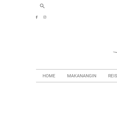
HOME
MAKANANGIN
REI
Start
Reiseziele
Griechenland
Die raue Mani