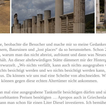
ne, beobachte die Besucher und mache mir so meine Gedanke
sern, Bauruinen und „lost places“ da so herumstehen. Schon 2
, warum man das nicht abreist, aufräumt und dann was Neues 
ält. An dieser altehrwürdigen Stätte dämmert mir der Hinterg
rwurzelt. „Wo nichts verfällt, kann auch nichts ausgegraben 
chts besichtigt werden und wo nichts besichtigt werden kann,
smus. Da können wir uns mal eine Scheibe von abschneiden. 
t können gegen diese echten Altertümer nicht ankommen.
mal eine ausgegrabene Tankstelle besichtigen dürfen und si
orbitanten Preisen benötigten … Apropos auch in Griechenlan
nn man schon für einen Liter Diesel investieren. Ich bemühe