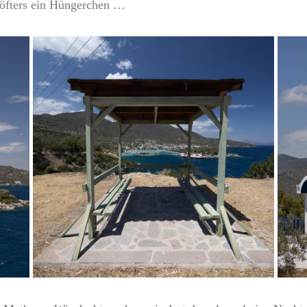
 öfters ein Hüngerchen …