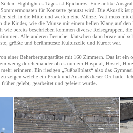
 Süden. Highlight es Tages ist Epidauros. Eine antike Ausgra
en Sommermonaten für Konzerte genutzt wird. Die Akustik ist
en sich in die Mitte und werfen eine Münze. Vati muss mit d
n die Kinder, wie die Münze mit einem hellen Klang auf den B
h wie bereits beschrieben kommen diverse Reisegruppen, die m
timmen. Alle anderen Besucher klatschen dann breav und scho
gste, größte und berühmteste Kulturzelle und Kurort war.
von einer Beherbergungsstätte mit 160 Zimmern. Das ist ein o
 ein wenig durcheinander ob es nun ein Hospital, Hostel, Ho
 mehr erinnern. Ein riesigen „Fußballplatz“ also das Gymnas
zu zeigen welche ein Prunk und Ausmaß dieser Ort hatte. Ich
 früher gelebt, gearbeitet und gefeiert wurde.