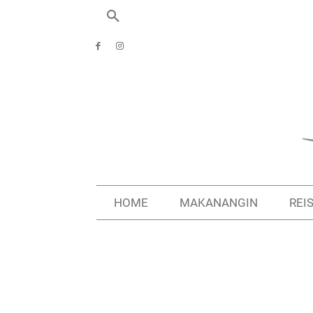
HOME
MAKANANGIN
REI
Start
Reiseziele
Griechenland
Argolis