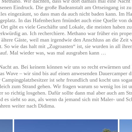
Methano. Wir dachten, dass wir dort damals mal eine Nacht 
ssenen Eindruck. Die große Badeanstalt am Ortseingang ist zu
alles eingezäunt, so dass man da auch nicht baden kann. Im Haf
geplatz. In das Hafenbecken fmündet auch eine Quelle von d
rt gibt es viele Geschäfte und Lokale, die meisten haben zu u
rkwürdig an. Ich recherchiere. Methano war früher ein proper
ltere Gäste, weil man irgendwie den Anschluss an die Zeit v
alt. So wie das halt mit „Zugroasten“ ist, sie wurden in all 
 auf. Mal wieder was, was mal ausgraben kann …
e Nacht an. Bei keinem können wir uns so recht erwärmen und 
 Wave – wir sind bis auf einen anwesenden Dauercamper die 
er Campingplatzbesitzer ist sehr freundlich und kocht uns sog
gleich zum Strand gehen. Wir fragen warum so wenig los ist u
 so richtig losgehen. Dafür sollte dann mal aber auch am Stra
d es sieht so aus, als wenn da jemand sich mit Maler- und Sc
ahren weiter nach Didima.