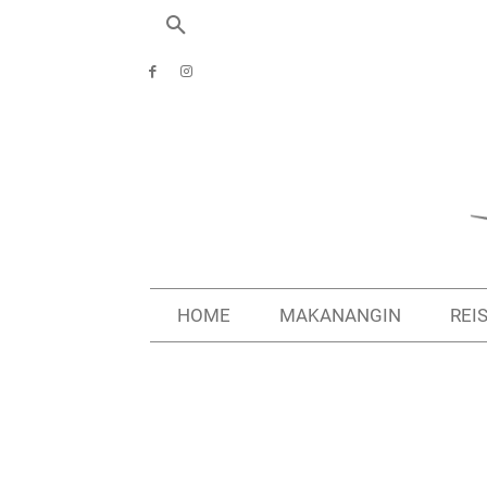
HOME
MAKANANGIN
REI
Start
Reiseziele
Marokko II
7 | Schlucht um Schlucht 