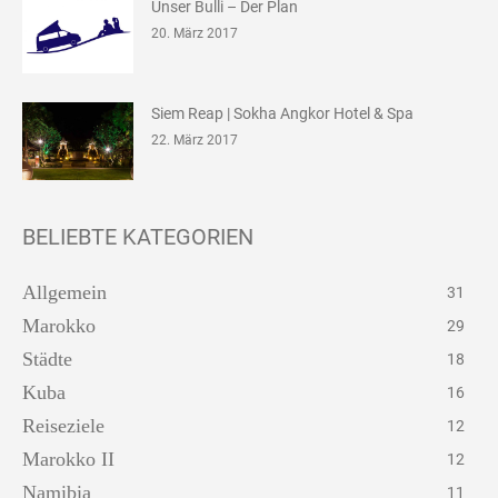
Unser Bulli – Der Plan
20. März 2017
Siem Reap | Sokha Angkor Hotel & Spa
22. März 2017
BELIEBTE KATEGORIEN
Allgemein
31
Marokko
29
Städte
18
Kuba
16
Reiseziele
12
Marokko II
12
Namibia
11