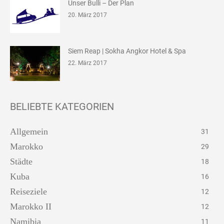
Unser Bulli – Der Plan
20. März 2017
Siem Reap | Sokha Angkor Hotel & Spa
22. März 2017
BELIEBTE KATEGORIEN
Allgemein
31
Marokko
29
Städte
18
Kuba
16
Reiseziele
12
Marokko II
12
Namibia
11