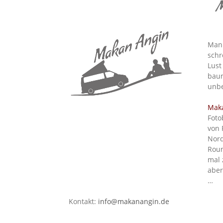
M
Man 
schr
Lust
baum
unbe
Mak
Foto
von 
Nord
Roun
mal 
aber
…
Kontakt:
info@makanangin.de