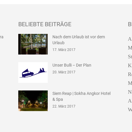
BELIEBTE BEITRÄGE
B
ira
Nach dem Urlaub ist vor dem
A
Urlaub
M
17. März 2017
S
K
Unser Bulli – Der Plan
20. März 2017
R
M
N
Siem Reap | Sokha Angkor Hotel
& Spa
A
22. März 2017
W