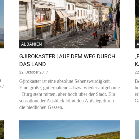
ALBANIEN
GJIROKASTER | AUF DEM WEG DURCH
„
DAS LAND
K
22. Oktober 2017
22
n
Gjirokaster ist eine absolute Sehenswürdigkeit.
Be
287
Eine große, gut erhaltene – bzw. wieder aufgebaute
ho
- Burg steht mitten, aber hoch über der Stadt. Ein
er
sensationeller Ausblick lohnt den Aufstieg durch
Ge
die niedlichen Gassen.