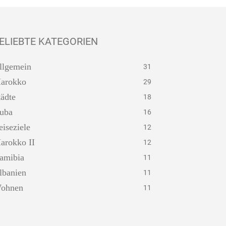
ELIEBTE KATEGORIEN
llgemein
31
arokko
29
tädte
18
uba
16
eiseziele
12
arokko II
12
amibia
11
lbanien
11
ohnen
11