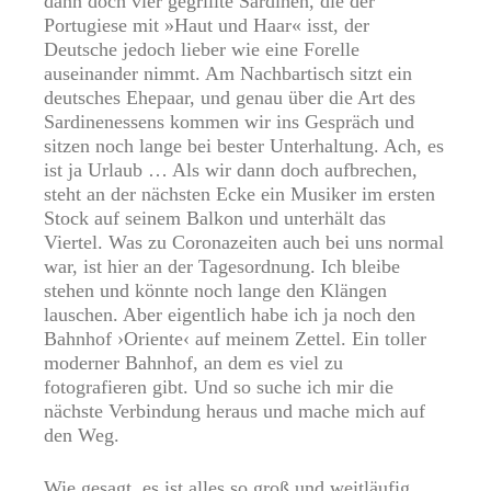
dann doch vier gegrillte Sardinen, die der
Portugiese mit »Haut und Haar« isst, der
Deutsche jedoch lieber wie eine Forelle
auseinander nimmt. Am Nachbartisch sitzt ein
deutsches Ehepaar, und genau über die Art des
Sardinenessens kommen wir ins Gespräch und
sitzen noch lange bei bester Unterhaltung. Ach, es
ist ja Urlaub … Als wir dann doch aufbrechen,
steht an der nächsten Ecke ein Musiker im ersten
Stock auf seinem Balkon und unterhält das
Viertel. Was zu Coronazeiten auch bei uns normal
war, ist hier an der Tagesordnung. Ich bleibe
stehen und könnte noch lange den Klängen
lauschen. Aber eigentlich habe ich ja noch den
Bahnhof ›Oriente‹ auf meinem Zettel. Ein toller
moderner Bahnhof, an dem es viel zu
fotografieren gibt. Und so suche ich mir die
nächste Verbindung heraus und mache mich auf
den Weg.
Wie gesagt, es ist alles so groß und weitläufig,