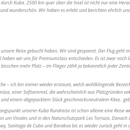
durch Kuba. 2500 km quer über die Insel ist nicht nur eine Her
nt und wunderschön. Wir haben es erlebt und berichten ehrlich und
ir unsere Reise gebucht haben. Wir sind gespannt. Der Flug geht 
haben wir uns für Premiumclass entschieden. Es ist zwar noch l
 bisschen mehr Platz – im Flieger zählt ja bekanntlich jeder Zent
Sache – ich bin immer wieder erstaunt, welch wohlklingende Beze
se, einer Softsemmel, die wahrscheinlich aus Platzgründen vak
et, und einem abgepacktem Stück geschmacksneutralem Käse, ge
ngspunkt unserer Kuba Rundreise ist schon alleine eine Reise we
ion um Vinales und in den Naturschutzpark Les Terraza. Danach q
ey, Santiaga de Cuba und Barakoa bis es wieder zurück geht in 