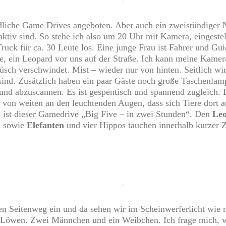
dliche
Game Drives
angeboten. Aber auch ein zweistündiger N
aktiv sind. So stehe ich also um 20 Uhr mit Kamera, eingestel
Truck für ca. 30 Leute los. Eine junge Frau ist Fahrer und G
ve, ein Leopard vor uns auf der Straße. Ich kann meine Kamer
üsch verschwindet. Mist – wieder nur von hinten. Seitlich w
 sind. Zusätzlich haben ein paar Gäste noch große Taschenlam
 abzuscannen. Es ist gespentisch und spannend zugleich. Di
von weiten an den leuchtenden Augen, dass sich Tiere dort au
 ist dieser Gamedrive „
Big Five
– in zwei Stunden“. Den
Le
l
sowie
Elefanten
und vier Hippos tauchen innerhalb kurzer Ze
ten Seitenweg ein und da sehen wir im Scheinwerferlicht wie m
 Löwen. Zwei Männchen und ein Weibchen. Ich frage mich, w