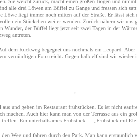
 Sie weicht zurück, macht einen großen Bogen und nimmt sic
sind alle drei Löwen am Büffel zu Gange und fressen sich satt
e Löwe liegt immer noch mitten auf der Straße. Er lässt sich 
ollen ein Stückchen weiter wenden. Zurück nähern wir uns g
 Wunder, der Büffel liegt jetzt seit zwei Tagen in der Wärm
mweg antreten.
Auf dem Rückweg begegnet uns nochmals ein Leopard. Aber au
nem vernünftigen Foto reicht. Gegen halb elf sind wir wieder
aus und gehen im Restaurant frühstücken. Es ist nicht eaufre
lsch machen. Auch hier kann man von der Terrasse aus ein gr
e treffen. Ein unterhaltsames Frühstück … „Frühstück mit Ele
den Weg und fahren durch den Park. Man kann erstaunlich vie