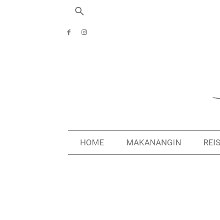
HOME
MAKANANGIN
REI
Start
Reiseziele
Südafrika Rundreise
Big Five in zwei 