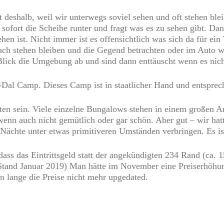
zt deshalb, weil wir unterwegs soviel sehen und oft stehen bl
t sofort die Scheibe runter und fragt was es zu sehen gibt. D
ehen ist. Nicht immer ist es offensichtlich was sich da für e
infach stehen bleiben und die Gegend betrachten oder im Auto
lick die Umgebung ab und sind dann enttäuscht wenn es nicht
Dal Camp. Dieses Camp ist in staatlicher Hand und entsprech
sten sein. Viele einzelne Bungalows stehen in einem großen A
wenn auch nicht gemütlich oder gar schön. Aber gut – wir hatt
ächte unter etwas primitiveren Umständen verbringen. Es ist
 dass das Eintrittsgeld statt der angekündigten 234 Rand (ca.
. Stand Januar 2019) Man hätte im November eine Preiserhöh
on lange die Preise nicht mehr upgedated.