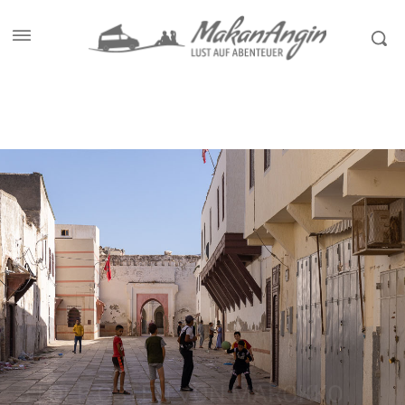
Start
Reiseziele
Marokko II
3 | DER OSTEN VON MAROKKO